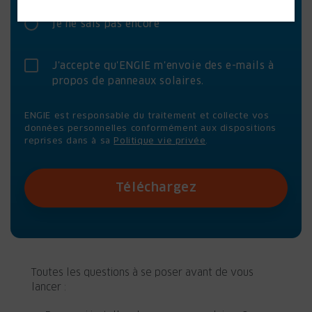
dans plus d'un an
je ne sais pas encore
J'accepte qu'ENGIE m'envoie des e-mails à
propos de panneaux solaires.
ENGIE est responsable du traitement et collecte vos
données personnelles conformément aux dispositions
reprises dans à sa
Politique vie privée
.
Téléchargez
Toutes les questions à se poser avant de vous
lancer :