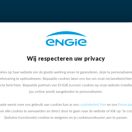
Wij respecteren uw privacy
Energieaudit
kies op haar website om de goede werking ervan te garanderen, deze te personalisere
urfervaring te optimaliseren. Bepaalde cookies laten ons toe om onze reclameberichten
Wilt u een adviesgesprek of een offerte aanvragen?
ecte berichten. Bepaalde partners van ENGIE kunnen cookies op onze website install
rstaande formulier in zodat wij u zo snel mogelijk kunnen v
jou online wordt aangeboden te personaliseren.
matie wenst over ons gebruik van cookies kan je ons
cookiebeleid hier
en ons
Privacybe
om alle cookies te aanvaarden en direct door te gaan naar de website of klik op "Je co
(behalve functionele) cookies te weigeren en je cookievoorkeuren aan te passen.