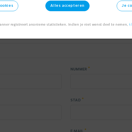
cookies
Alles accepteren
Je c
NAAM
anner registreert anonieme statistieken. Indien je niet wenst deel te nemen,
k
NUMMER
STAD
E-MAIL