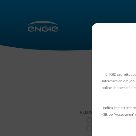
ENGIE gebruikt coo
interesses en om je s
online banners of dir
Vul het onde
Indien je meer infor
REEDS KLANT?
Klik op “Accepteren” 
Ja
Nee