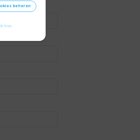
ookies beheren
lik hier
.