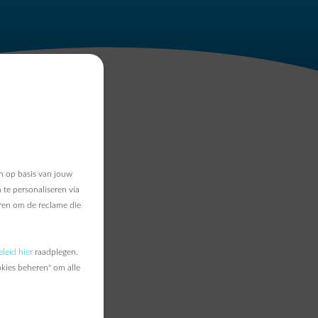
n op basis van jouw
 te personaliseren via
eren om de reclame die
erder helpen.
leid hier
raadplegen.
okies beheren" om alle