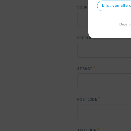
Lijst van alle 
VOORNAAM
Deze b
BEDRIJF
STRAAT
POSTCODE
TELEFOON