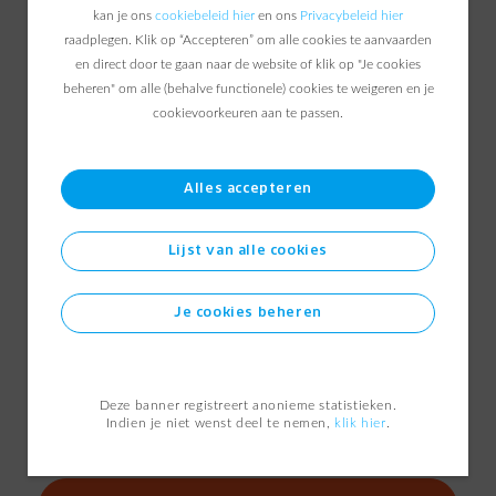
kan je ons
cookiebeleid hier
en ons
Privacybeleid hier
raadplegen. Klik op “Accepteren” om alle cookies te aanvaarden
Exclusieve gids opgesteld door energie-
en direct door te gaan naar de website of klik op "Je cookies
experts van ENGIE
Over de exacte werking van de elektriciteits-
beheren" om alle (behalve functionele) cookies te weigeren en je
en gasmarkt
cookievoorkeuren aan te passen.
Over hoe cruciale factoren de marktprijzen
bepalen
Over hoe uw onderneming haar
Alles accepteren
energieaankopen optimaliseert
Lijst van alle cookies
Voor wie?
Bedrijven en openbare instellingen:
Je cookies beheren
die jaarlijks minstens 500.000 kWh verbruiken
die maximaal willen profiteren van de
fluctuerende prijzen
die kansen willen grijpen op de energiemarkt,
Deze banner registreert anonieme statistieken.
met de ideale prijsformule
Indien je niet wenst deel te nemen,
klik hier
.