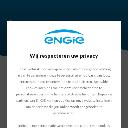
Wij respecteren uw privacy
ENGIE gebruikt cookies op haar website om de goede werking
Onmisbaar: uw 4-delige gids over
ervan te garanderen, deze te personaliseren op basis van jouw
de energiemarkt
interesses en om je surfervaring te optimaliseren. Bepaalde
cookies laten ons toe om onze reclameberichten te
personaliseren via online banners of directe berichten. Bepaalde
Ontvang hem gratis en
partners van ENGIE kunnen cookies op onze website installeren
om de reclame die jou online wordt aangeboden te
vrijblijvend in uw mailbox
personaliseren.
Indien je meer informatie wenst over ons gebruik van cookies
Wat is het?