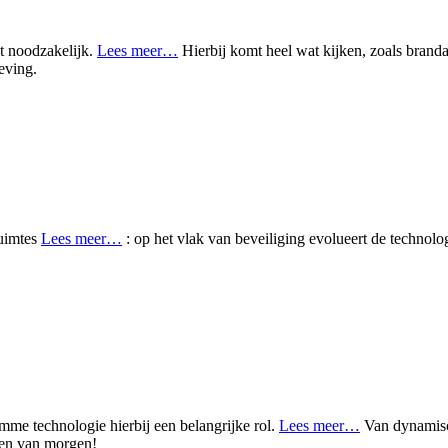
ut noodzakelijk.
Lees meer…
Hierbij komt heel wat kijken, zoals brand
eving.
ruimtes
Lees meer…
: op het vlak van beveiliging evolueert de technolo
slimme technologie hierbij een belangrijke rol.
Lees meer…
Van dynamisc
gen van morgen!